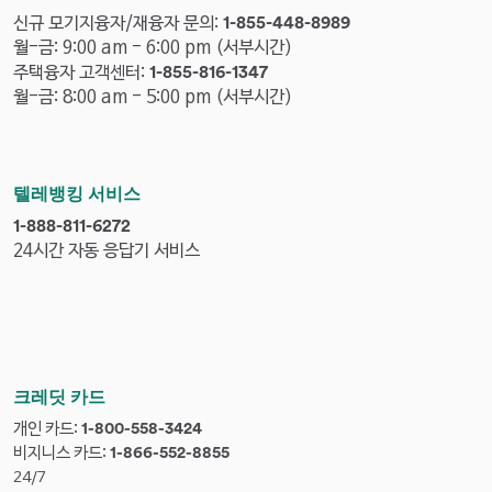
b
p
신규 모기지융자/재융자 문의:
1-855-448-8989
e
h
월-금: 9:00 am - 6:00 pm (서부시간)
r
o
p
주택융자 고객센터:
1-855-816-1347
n
h
월-금: 8:00 am - 5:00 pm (서부시간)
e
o
n
n
u
e
m
n
텔레뱅킹 서비스
b
u
p
1-888-811-6272
e
m
h
24시간 자동 응답기 서비스
r
b
o
e
n
r
e
n
u
m
크레딧 카드
b
개인 카드:
p
1-800-558-3424
e
비지니스 카드:
h
p
1-866-552-8855
r
o
h
24/7