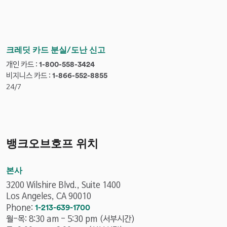
n
o
e
n
n
e
u
n
m
u
크레딧 카드 분실/도난 신고
b
m
개인 카드 :
p
1-800-558-3424
e
b
비지니스 카드 :
h
p
1-866-552-8855
r
e
o
h
24/7
r
n
o
e
n
n
e
u
n
뱅크오브호프 위치
m
u
b
m
e
b
본사
r
e
3200 Wilshire Blvd., Suite 1400
r
Los Angeles, CA 90010
p
Phone:
1-213-639-1700
h
월-목: 8:30 am - 5:30 pm (서부시간)