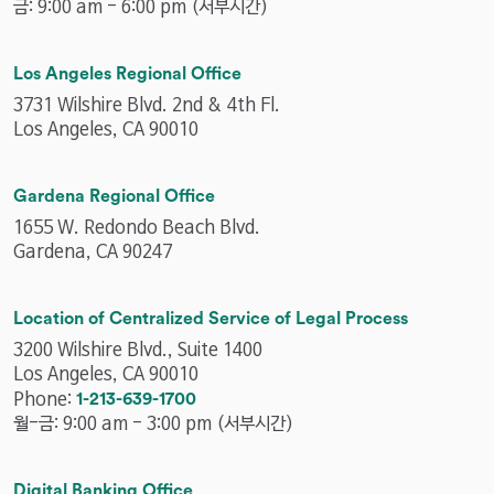
o
금: 9:00 am - 6:00 pm (서부시간)
n
e
Los Angeles Regional Office
n
u
3731 Wilshire Blvd. 2nd & 4th Fl.
m
Los Angeles, CA 90010
b
e
Gardena Regional Office
r
1655 W. Redondo Beach Blvd.
Gardena, CA 90247
Location of Centralized Service of Legal Process
3200 Wilshire Blvd., Suite 1400
Los Angeles, CA 90010
p
Phone:
1-213-639-1700
h
월-금: 9:00 am - 3:00 pm (서부시간)
o
n
Digital Banking Office