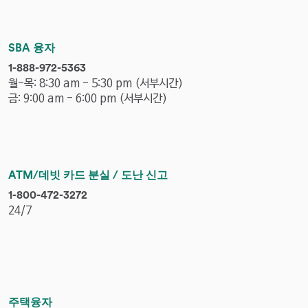
e
n
u
SBA 융자
m
p
1-888-972-5363
b
h
월-목: 8:30 am - 5:30 pm (서부시간)
e
o
금: 9:00 am - 6:00 pm (서부시간)
r
n
e
n
u
m
ATM/데빗 카드 분실 / 도난 신고
b
p
1-800-472-3272
e
h
24/7
r
o
n
e
n
u
m
주택융자