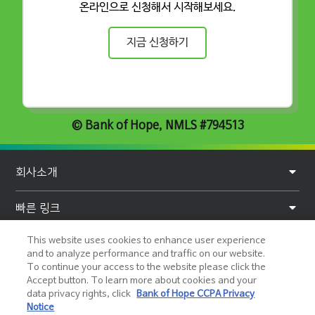
온라인으로 신청해서 시작해보세요.
지금 신청하기
© Bank of Hope, NMLS #794513
F
회사소개
o
o
빠른 링크
t
This website uses cookies to enhance user experience
개인정보
e
and to analyze performance and traffic on our website.
To continue your access to the website please click the
r
도움말 및 지원
Accept button. To learn more about cookies and your
data privacy rights, click
Bank of Hope CCPA Privacy
Notice