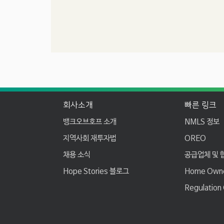
F
회사소개
빠른 링크
o
뱅크오브호프 소개
NMLS 정보
o
지역사회 재투자법
OREO
t
채용 소식
공급업체 및 
e
Hope Stories 블로그
Home Owner
r
Regulation