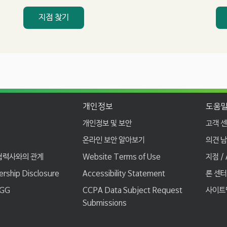
n
u
지점 찾기
m
b
e
r
개인정보
도움말
개인정보 및 보안
고객 
온라인 보안 알아보기
의견 
협력사와의 관계
Website Terms of Use
지점 /
ship Disclosure
Accessibility Statement
론 센터
 GG
CCPA Data Subject Request
사이트
Submissions