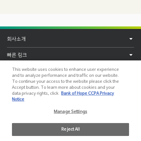
F
회사소개
o
o
빠른 링크
t
This website uses cookies to enhance user experience
개인정보
e
and to analyze performance and traffic on our website.
To continue your access to the website please click the
r
도움말 및 지원
Accept button. To learn more about cookies and your
data privacy rights, click
Bank of Hope CCPA Privacy
Notice
소셜 미디어
Manage Settings
Reject All
Member
Equal Housing Lender