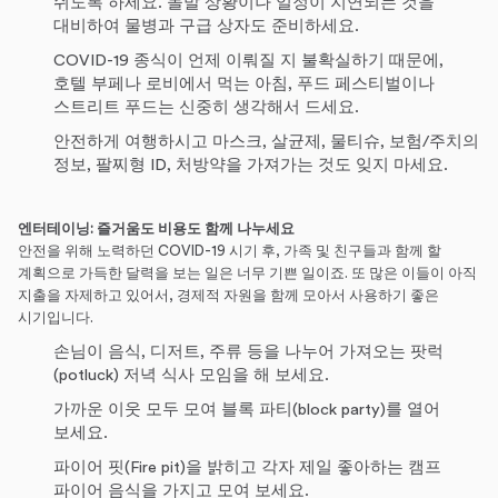
쉬도록 하세요. 돌발 상황이나 일정이 지연되는 것을
대비하여 물병과 구급 상자도 준비하세요.
COVID-19 종식이 언제 이뤄질 지 불확실하기 때문에,
호텔 부페나 로비에서 먹는 아침, 푸드 페스티벌이나
스트리트 푸드는 신중히 생각해서 드세요.
안전하게 여행하시고 마스크, 살균제, 물티슈, 보험/주치의
정보, 팔찌형 ID, 처방약을 가져가는 것도 잊지 마세요.
엔터테이닝
: 즐거움
도 비용도
함께
나누세요
안전을 위해 노력하던 COVID-19 시기 후, 가족 및 친구들과 함께 할
계획으로 가득한 달력을 보는 일은 너무 기쁜 일이죠. 또 많은 이들이 아직
지출을 자제하고 있어서, 경제적 자원을 함께 모아서 사용하기 좋은
시기입니다.
손님이 음식, 디저트, 주류 등을 나누어 가져오는 팟럭
(potluck) 저녁 식사 모임을 해 보세요.
가까운 이웃 모두 모여 블록 파티(block party)를 열어
보세요.
파이어 핏(Fire pit)을 밝히고 각자 제일 좋아하는 캠프
파이어 음식을 가지고 모여 보세요.