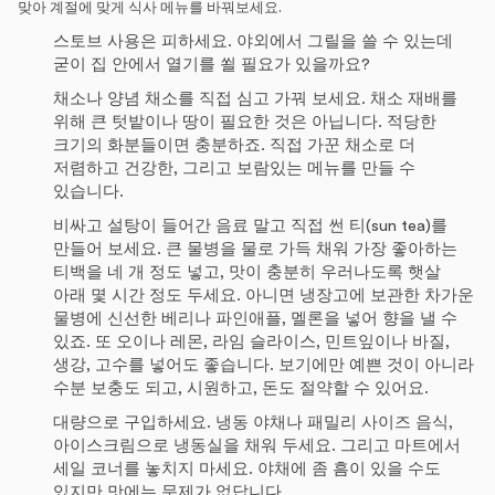
맞아 계절에 맞게 식사 메뉴를 바꿔보세요.
스토브 사용은 피하세요. 야외에서 그릴을 쓸 수 있는데
굳이 집 안에서 열기를 쐴 필요가 있을까요?
채소나 양념 채소를 직접 심고 가꿔 보세요. 채소 재배를
위해 큰 텃밭이나 땅이 필요한 것은 아닙니다. 적당한
크기의 화분들이면 충분하죠. 직접 가꾼 채소로 더
저렴하고 건강한, 그리고 보람있는 메뉴를 만들 수
있습니다.
비싸고 설탕이 들어간 음료 말고 직접 썬 티(sun tea)를
만들어 보세요. 큰 물병을 물로 가득 채워 가장 좋아하는
티백을 네 개 정도 넣고, 맛이 충분히 우러나도록 햇살
아래 몇 시간 정도 두세요. 아니면 냉장고에 보관한 차가운
물병에 신선한 베리나 파인애플, 멜론을 넣어 향을 낼 수
있죠. 또 오이나 레몬, 라임 슬라이스, 민트잎이나 바질,
생강, 고수를 넣어도 좋습니다. 보기에만 예쁜 것이 아니라
수분 보충도 되고, 시원하고, 돈도 절약할 수 있어요.
대량으로 구입하세요. 냉동 야채나 패밀리 사이즈 음식,
아이스크림으로 냉동실을 채워 두세요. 그리고 마트에서
세일 코너를 놓치지 마세요. 야채에 좀 흠이 있을 수도
있지만 맛에는 문제가 없답니다.