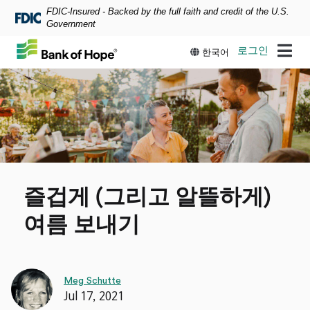
FDIC-Insured - Backed by the full faith and credit of the U.S.
Skip to main content
Government
로그인
한국어
즐겁게
(
그리고 알뜰하게
)
여름 보내기
Meg Schutte
Jul 17, 2021