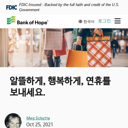
FDIC-Insured - Backed by the full faith and credit of the U.S.
Skip to main content
Government
로그인
한국어
알뜰하게
,
행복하게
,
연휴를
보내세요
.
Meg Schutte
Oct 25, 2021