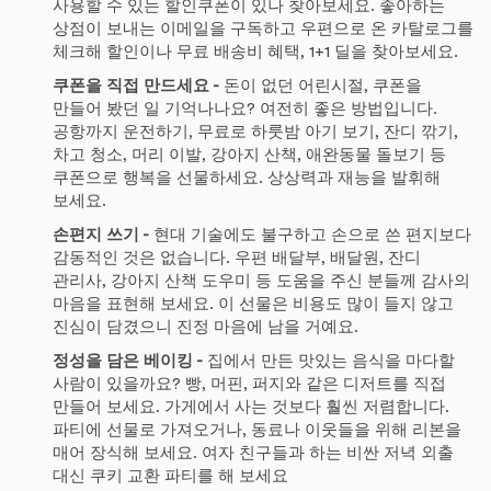
사용할 수 있는 할인쿠폰이 있나 찾아보세요. 좋아하는
상점이 보내는 이메일을 구독하고 우편으로 온 카탈로그를
체크해 할인이나 무료 배송비 혜택, 1+1 딜을 찾아보세요.
쿠폰을 직접 만드세요
-
돈이 없던 어린시절, 쿠폰을
만들어 봤던 일 기억나나요? 여전히 좋은 방법입니다.
공항까지 운전하기, 무료로 하룻밤 아기 보기, 잔디 깎기,
차고 청소, 머리 이발, 강아지 산책, 애완동물 돌보기 등
쿠폰으로 행복을 선물하세요. 상상력과 재능을 발휘해
보세요.
손편지 쓰기
-
현대 기술에도 불구하고 손으로 쓴 편지보다
감동적인 것은 없습니다. 우편 배달부, 배달원, 잔디
관리사, 강아지 산책 도우미 등 도움을 주신 분들께 감사의
마음을 표현해 보세요. 이 선물은 비용도 많이 들지 않고
진심이 담겼으니 진정 마음에 남을 거예요.
정성을 담은 베이킹
-
집에서 만든 맛있는 음식을 마다할
사람이 있을까요? 빵, 머핀, 퍼지와 같은 디저트를 직접
만들어 보세요. 가게에서 사는 것보다 훨씬 저렴합니다.
파티에 선물로 가져오거나, 동료나 이웃들을 위해 리본을
매어 장식해 보세요. 여자 친구들과 하는 비싼 저녁 외출
대신 쿠키 교환 파티를 해 보세요