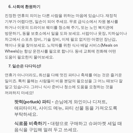
6. 사회에 환원하기
진정한 연휴의 의미는 다른 사람을 위하는 마음에 있습니다. 재정적
기부가 어렵다면, 일손이 되어 주세요. 무료 급식소에서 자원 봉사를
하거나 이웃의 드라이브 웨이를 청소해 주기, 또는 노인 복지관에
방문하기, 동물 보호소에서 일을 도와 보세요. 서랍이나 옷장, 지하실이나
차고에서 스포츠 장비, 기술 장비, 이제 필요 없지만 아꼈던 장난감,
책이나 옷을 찾아보세요. 노약자를 위한 식사 배달 서비스(Meals on
Wheels)는 항상 운전사를 필요로 합니다. 동네 교회에 전화해 어떤
도움이 필요한지 물어보세요.
7. 일손은 다다익선
!
연휴가 아니더라도, 최선을 다해 멋진 파티나 축제를 여는 것은 즐거운
일이죠. 특히 올해는 사람들이 비용 분담의 필요성을 그 어느 때보다 잘
알고 있습니다. 그러니 식사 준비나 청소에 도움을 요청하는 것을
꺼려하지 마세요!
팟럭
(potluck)
파티
-
손님에게 와인이나 디저트,
애피타이저, 사이드 메뉴, 파티 선물 등을 가져오도록
부탁하세요.
식료품 비축하기
-
대량으로 구매하고 슈퍼마켓 세일 때
음식을 구입해 얼려 두고 쓰세요.